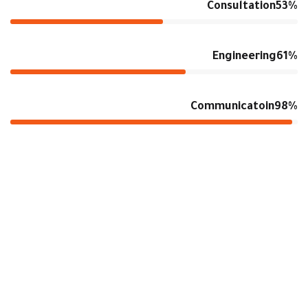
Consultation
53%
Engineering
61%
Communicatoin
98%