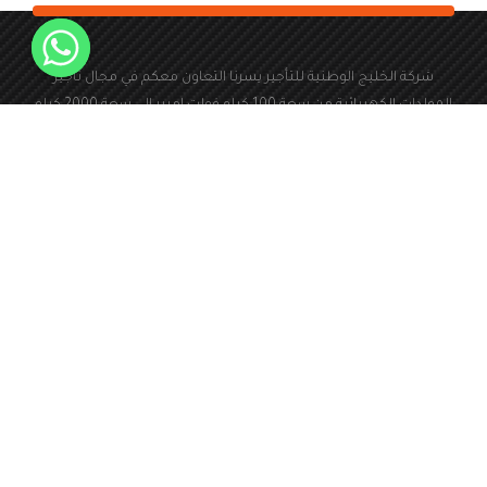
شركة الخليج الوطنية للتأجير يسرنا التعاون معكم في مجال تأجير
المولدات الكهربائية من سعة 100 كيلو فولت امبير الى سعة 2000 كيلو
فولت امبير
966560803044+
المملكة العربية السعودية
abdulaziz@alkhalijwatania.
24 ساعة طوال ايام
com
الاسبوع