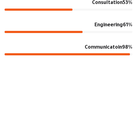
Consultation
53%
Engineering
61%
Communicatoin
98%