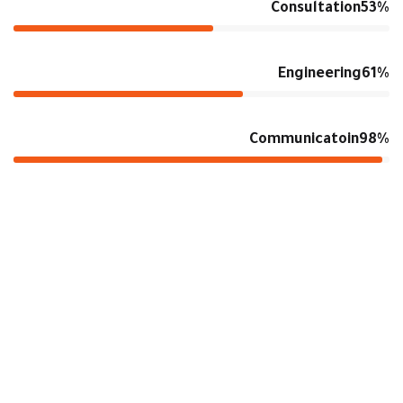
Consultation
53%
Engineering
61%
Communicatoin
98%