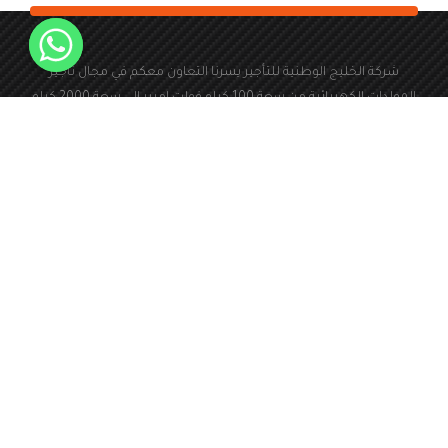
شركة الخليج الوطنية للتأجير يسرنا التعاون معكم في مجال تأجير
المولدات الكهربائية من سعة 100 كيلو فولت امبير الى سعة 2000 كيلو
فولت امبير
966560803044+
المملكة العربية السعودية
abdulaziz@alkhalijwatania.
24 ساعة طوال ايام
com
الاسبوع